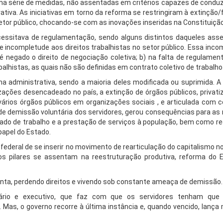
uma série de medidas, não assentadas em critérios capazes de conduz
iva. As iniciativas em torno da reforma se restringiram à extinção/
etor público, chocando-se com as inovações inseridas na Constituição
ecessitava de regulamentação, sendo alguns distintos daqueles ass
 incompletude aos direitos trabalhistas no setor público. Essa inco
 é negado o direito de negociação coletiva; b) na falta de regulame
abalhistas, as quais não são definidas em contrato coletivo de trabalho
rma administrativa, sendo a maioria deles modificada ou suprimida. 
zações desencadeado no país, a extinção de órgãos públicos, privati
vários órgãos públicos em organizações sociais , e articulada com c
 de demissão voluntária dos servidores, gerou consequências para as
ado de trabalho e a prestação de serviços à população, bem como red
papel do Estado.
 federal de se inserir no movimento de rearticulação do capitalismo 
os pilares se assentam na reestruturação produtiva, reforma do 
conta, perdendo direitos e vivendo sob constante ameaça de demissão.
ário e executivo, que faz com que os servidores tenham que 
. Mas, o governo recorre à última instância e, quando vencido, lanç