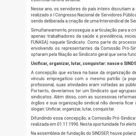
Nesse ano, os servidores do país inteiro discutiam a
realizado o I Congresso Nacional de Servidores Públic
sendo deliberada a criação de uma Intersindical de Se
Simultaneamente, prosseguia a articulação para a c
apenas trabalhadores da saúde e previdência, inici
FUNASA) naquele Sindicato. Como parte do processo 
envolvendo os representantes da Comissão Pró-Si
optaram pela filiação ao Sindicato geral que seria fund
Unificar, organizar, lutar, conquistar: nasce o SIND
A concepção que estava na base da organização de 
vínculo empregatício com o mesmo patrão (a pop
profissional, suas atividades eram voltadas ao públi
Portanto, deveríamos ter um Sindicato que agrupass
sindicatos. Além disso, com as sucessivas reforma
órgãos e sua organização sindical não deveria fic
slogan: Unificar, organizar, lutar, conquistar.
Difundindo essa concepção, a Comissão Pró-Sindica
realizada em 01.11.1990. Nesta oportunidade foi eleit
Na assembleia de fundação do SINDSEP, houve polariza