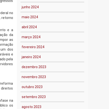
ngressos
junho 2024
ederal no
maio 2024
, retorno
abril 2024
ento e a
zação da
março 2024
ompor as
 formação
fevereiro 2024
o um dos
ráveis e
janeiro 2024
ado pela
rvidores
dezembro 2023
novembro 2023
A reforma
outubro 2023
 direitos
setembro 2023
nfase na
blico os
agosto 2023