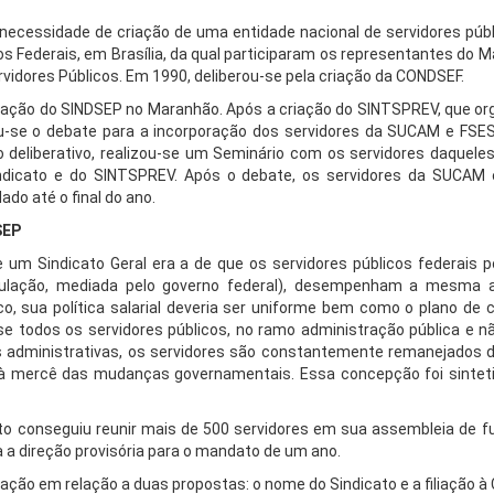
 necessidade de criação de uma entidade nacional de servidores públ
os Federais, em Brasília, da qual participaram os representantes do 
rvidores Públicos. Em 1990, deliberou-se pela criação da CONDSEF.
riação do SINDSEP no Maranhão. Após a criação do SINTSPREV, que or
ou-se o debate para a incorporação dos servidores da SUCAM e FSES
deliberativo, realizou-se um Seminário com os servidores daqueles
ndicato e do SINTSPREV. Após o debate, os servidores da SUCAM
ado até o final do ano.
SEP
um Sindicato Geral era a de que os servidores públicos federais 
ulação, mediada pelo governo federal), desempenham a mesma a
co, sua política salarial deveria ser uniforme bem como o plano de c
e todos os servidores públicos, no ramo administração pública e nã
s administrativas, os servidores são constantemente remanejados 
ar à mercê das mudanças governamentais. Essa concepção foi sintet
to conseguiu reunir mais de 500 servidores em sua assembleia de f
a a direção provisória para o mandato de um ano.
ção em relação a duas propostas: o nome do Sindicato e a filiação à