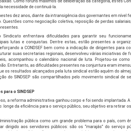
 paixão. Como fóruns máximos de deliberação da categoria, estes Co
a necessidade de continuá-la.
estes dez anos, diante da intransigência dos governantes em nível f
o. Questões como negociação coletiva, reposição de perdas salariais
presentes.
o Sindicato enfrentava dificuldades para garantir seu funcionam
ipais lutas e conquistas. Dentre estas, estão presentes a organi
l, reforçando a CONDSEF bem como a indicação de dirigentes para c
turar suas secretarias regionais, desenvolveu várias iniciativas de
níveis, acompanhou o calendário nacional de luta. Projetou-se com
o. Entretanto, as dificuldades presentes na conjuntura eram imensu
ue os resultados alcançados pela luta sindical estão aquém do almej
uação do SINDSEP são compartilhados pelo movimento sindical de se
os para o SINDSEP
oso, a reforma administrativa ganhou corpo e foi sendo implantada. 
longe da eficiência para o serviço público, seu objetivo era retirar os
administração pública como um grande problema para o país, com ê
 dirigido aos servidores públicos: são os “marajás” do serviço pú