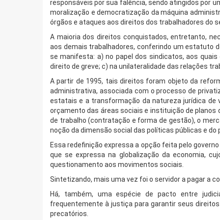
responsáveis por sua falência, sendo atingidos por 
moralização e democratização da máquina administrat
órgãos e ataques aos direitos dos trabalhadores do s
A maioria dos direitos conquistados, entretanto, n
aos demais trabalhadores, conferindo um estatuto de
se manifesta: a) no papel dos sindicatos, aos quais
direito de greve; c) na unilateralidade das relações tr
A partir de 1995, tais direitos foram objeto da refo
administrativa, associada com o processo de privati
estatais e a transformação da natureza jurídica de 
orçamento das áreas sociais e instituição de planos
de trabalho (contratação e forma de gestão), o merc
noção da dimensão social das políticas públicas e do 
Essa redefinição expressa a opção feita pelo governo
que se expressa na globalização da economia, cuj
questionamento aos movimentos sociais.
Sintetizando, mais uma vez foi o servidor a pagar a 
Há, também, uma espécie de pacto entre judici
frequentemente à justiça para garantir seus direitos
precatórios.