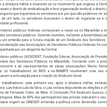
 a ditadura militar e inserindo-se no movimento que originou a Cent
am o direito de sindicalização e livre organização sindical, o direito 
A pergunta que inquietava os servidores era: por que não podemos ter s
 de um lado, os servidores buscavam o direito de organizar-se e, d
idade profissional.
ervidores públicos federais começaram a reunir-se no Maranhão e e
dos servidores públicos: fazendo reuniões, visitando a Assembleia Leg
rgiu um embrião para a futura criação de um Sindicato dos Servidores
oordenação das Associações de Servidores Públicos Federais foi cons
mpanhada por um dirigente da Central.
idores públicos (ASSEDERT, Fundação Educar, Associação de Previden
emana dos Servidores Públicos no Maranhão. Contando com a pre
renzetti e de representantes de várias associações. Neste Semin
e, os trabalhadores do INSS e ex-INAMPS resolveram criar seu s
aram a articulação para a criação do Sindicato Geral.
trabalhadores: pela primeira vez, após a ditadura militar, estav
ca. Luís Inácio Lula da Silva, o Lula, estava disputando as eleições e 
ra de Fernando Collor de Melo. A Comissão Pró-Sindicato buscou co
categoria. Mais de 80% dos participantes das prévias indicaram o se
daria origem ao SINDSEP entendia a política como dimensão consti