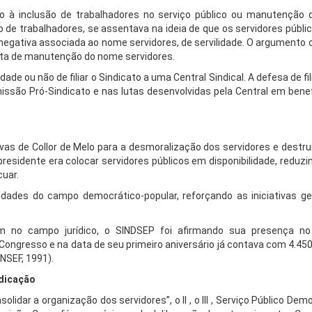
o à inclusão de trabalhadores no serviço público ou manutenção
o de trabalhadores, se assentava na ideia de que os servidores públ
egativa associada ao nome servidores, de servilidade. O argumento c
sta de manutenção do nome servidores.
ade ou não de filiar o Sindicato a uma Central Sindical. A defesa de fi
são Pró-Sindicato e nas lutas desenvolvidas pela Central em benef
as de Collor de Melo para a desmoralização dos servidores e destru
presidente era colocar servidores públicos em disponibilidade, reduz
cuar.
des do campo democrático-popular, reforçando as iniciativas ge
m no campo jurídico, o SINDSEP foi afirmando sua presença no
ongresso e na data de seu primeiro aniversário já contava com 4.450 
NSEF, 1991).
ndicação
lidar a organização dos servidores”, o II , o III , Serviço Público Dem