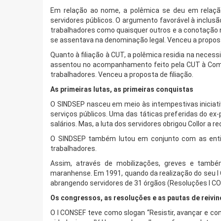
Em relação ao nome, a polêmica se deu em relaçã
servidores públicos. O argumento favorável à inclusã
trabalhadores como quaisquer outros e a conotação n
se assentava na denominação legal. Venceu a propo
Quanto à filiação à CUT, a polêmica residia na necessid
assentou no acompanhamento feito pela CUT à Comis
trabalhadores. Venceu a proposta de filiação.
As primeiras lutas, as primeiras conquistas
O SINDSEP nasceu em meio às intempestivas iniciativ
serviços públicos. Uma das táticas preferidas do ex-
salários. Mas, a luta dos servidores obrigou Collor a re
O SINDSEP também lutou em conjunto com as entida
trabalhadores.
Assim, através de mobilizações, greves e també
maranhense. Em 1991, quando da realização do seu I C
abrangendo servidores de 31 órgãos (Resoluções I CO
Os congressos, as resoluções e as pautas de reivi
O I CONSEF teve como slogan “Resistir, avançar e conso