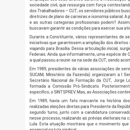
sociedade civil, que ressurgia com força contestando
dos Trabalhadores – CUT, os servidores públicos buscav
diretrizes de plano de carreiras e isonomia salarial. 
e as outras categorias profissionais podem? Assim,
buscavam garantir as condições para exercer sua ativ
Durante a Constituinte, vários representantes de s
iniciativas que garantissem a ampliação dos direitos 
viajando para Brasília. Dessa articulação inicial, su
Federais. Ainda que informalmente, uma espécie de C
a qual passou a reunir-se na sede da CUT, sendo aco
Em 1989, presidentes de várias associações de serv
SUCAM, Ministério da Fazenda) organizaram a I S
Secretário Nacional de Formação da CUT, Jorge Lo
formada a Comissão Pró-Sindicato. Posteriorment
específico, o SINTSPREV. Mas, as Associações continu
Em 1989, havia um fato marcante na história dos 
realizadas eleições diretas para Presidente da Repúbli
segundo turno, junto com a candidatura conservado
nesse processo, realizando as prévias eleitorais na 
Lula. Esta atuação mostrava que o movimento que 
essencial na luta sindical.