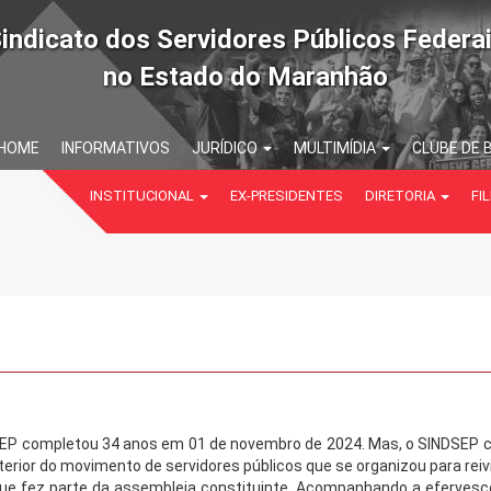
indicato dos Servidores Públicos Federa
no Estado do Maranhão
HOME
INFORMATIVOS
JURÍDICO
MULTIMÍDIA
CLUBE DE 
INSTITUCIONAL
EX-PRESIDENTES
DIRETORIA
FIL
NDSEP completou 34 anos em 01 de novembro de 2024. Mas, o SINDSEP
terior do movimento de servidores públicos que se organizou para reiv
que fez parte da assembleia constituinte. Acompanhando a efervesc