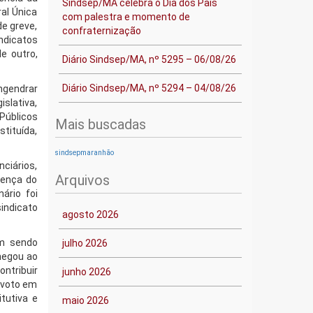
Sindsep/MA celebra o Dia dos Pais
ral Única
com palestra e momento de
de greve,
confraternização
indicatos
e outro,
Diário Sindsep/MA, nº 5295 – 06/08/26
Diário Sindsep/MA, nº 5294 – 04/08/26
ngendrar
islativa,
 Públicos
Mais buscadas
tituída,
sindsepmaranhão
ciários,
Arquivos
sença do
ário foi
indicato
agosto 2026
am sendo
julho 2026
chegou ao
ntribuir
junho 2026
u voto em
tutiva e
maio 2026