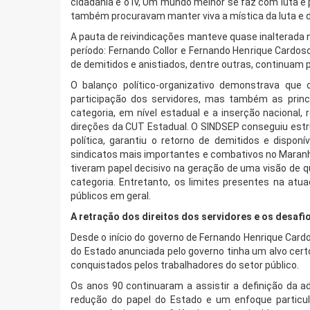
cidadania e o IV, Um mundo melhor se faz com luta e
também procuravam manter viva a mística da luta e d
A pauta de reivindicações manteve quase inalterada n
período: Fernando Collor e Fernando Henrique Cardos
de demitidos e anistiados, dentre outras, continuam 
O balanço político-organizativo demonstrava que 
participação dos servidores, mas também as princ
categoria, em nível estadual e a inserção naciona
direções da CUT Estadual. O SINDSEP conseguiu estru
política, garantiu o retorno de demitidos e dispo
sindicatos mais importantes e combativos no Maranhã
tiveram papel decisivo na geração de uma visão de q
categoria. Entretanto, os limites presentes na at
públicos em geral.
A retração dos direitos dos servidores e os desafi
Desde o início do governo de Fernando Henrique Card
do Estado anunciada pelo governo tinha um alvo certo: 
conquistados pelos trabalhadores do setor público.
Os anos 90 continuaram a assistir a definição da 
redução do papel do Estado e um enfoque particular