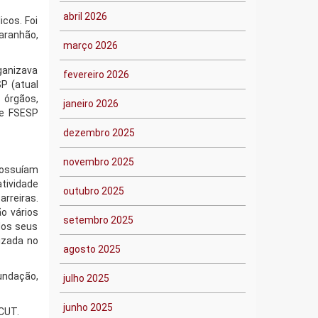
abril 2026
icos. Foi
Maranhão,
março 2026
ganizava
fevereiro 2026
P (atual
 órgãos,
janeiro 2026
 e FSESP
dezembro 2025
novembro 2025
possuíam
tividade
outubro 2025
arreiras.
o vários
setembro 2025
dos seus
izada no
agosto 2025
undação,
julho 2025
junho 2025
 CUT.