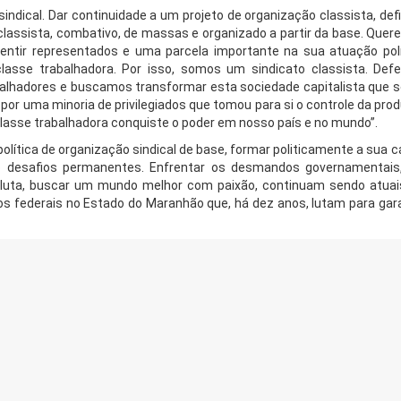
ndical. Dar continuidade a um projeto de organização classista, defi
lassista, combativo, de massas e organizado a partir da base. Que
sentir representados e uma parcela importante na sua atuação pol
lasse trabalhadora. Por isso, somos um sindicato classista. De
balhadores e buscamos transformar esta sociedade capitalista que s
por uma minoria de privilegiados que tomou para si o controle da pro
classe trabalhadora conquiste o poder em nosso país e no mundo”.
política de organização sindical de base, formar politicamente a sua c
ão desafios permanentes. Enfrentar os desmandos governamentais
a luta, buscar um mundo melhor com paixão, continuam sendo atuai
os federais no Estado do Maranhão que, há dez anos, lutam para gara