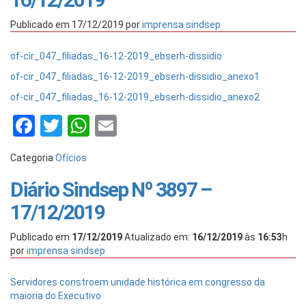
Publicado em
17/12/2019
por
imprensa sindsep
of-cir_047_filiadas_16-12-2019_ebserh-dissidio
of-cir_047_filiadas_16-12-2019_ebserh-dissidio_anexo1
of-cir_047_filiadas_16-12-2019_ebserh-dissidio_anexo2
Facebook
Twitter
WhatsApp
Email
Categoria
Ofícios
Diário Sindsep Nº 3897 –
17/12/2019
Publicado em
17/12/2019
Atualizado em:
16/12/2019
às
16:53
h
por
imprensa sindsep
Servidores constroem unidade histórica em congresso da
maioria do Executivo