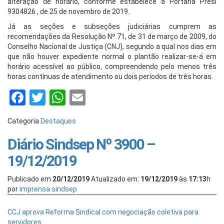
alteração de horário, conforme estabelece a Portaria Presi
9304826 , de 25 de novembro de 2019.
Já as seções e subseções judiciárias cumprem as
recomendações da Resolução Nº 71, de 31 de março de 2009, do
Conselho Nacional de Justiça (CNJ), segundo a qual nos dias em
que não houver expediente normal o plantão realizar-se-á em
horário acessível ao público, compreendendo pelo menos três
horas contínuas de atendimento ou dois períodos de três horas.
Facebook
Twitter
WhatsApp
Email
Categoria
Destaques
Diário Sindsep Nº 3900 –
19/12/2019
Publicado em
20/12/2019
Atualizado em:
19/12/2019
às
17:13
h
por
imprensa sindsep
CCJ aprova Reforma Sindical com negociação coletiva para
servidores