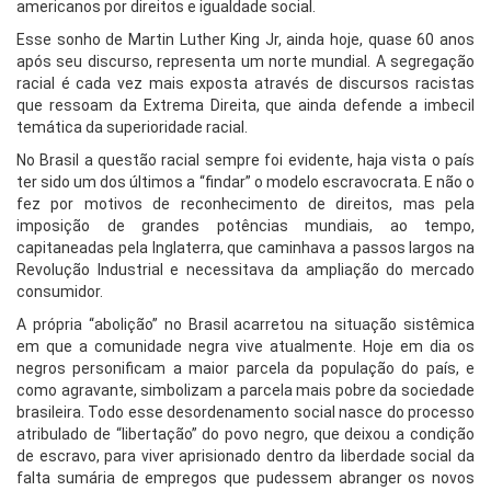
americanos por direitos e igualdade social.
Esse sonho de Martin Luther King Jr, ainda hoje, quase 60 anos
após seu discurso, representa um norte mundial. A segregação
racial é cada vez mais exposta através de discursos racistas
que ressoam da Extrema Direita, que ainda defende a imbecil
temática da superioridade racial.
No Brasil a questão racial sempre foi evidente, haja vista o país
ter sido um dos últimos a “findar” o modelo escravocrata. E não o
fez por motivos de reconhecimento de direitos, mas pela
imposição de grandes potências mundiais, ao tempo,
capitaneadas pela Inglaterra, que caminhava a passos largos na
Revolução Industrial e necessitava da ampliação do mercado
consumidor.
A própria “abolição” no Brasil acarretou na situação sistêmica
em que a comunidade negra vive atualmente. Hoje em dia os
negros personificam a maior parcela da população do país, e
como agravante, simbolizam a parcela mais pobre da sociedade
brasileira. Todo esse desordenamento social nasce do processo
atribulado de “libertação” do povo negro, que deixou a condição
de escravo, para viver aprisionado dentro da liberdade social da
falta sumária de empregos que pudessem abranger os novos