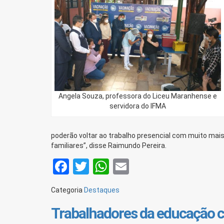
Angela Souza, professora do Liceu Maranhense e
servidora do IFMA
poderão voltar ao trabalho presencial com muito mai
familiares”, disse Raimundo Pereira.
Facebook
Twitter
WhatsApp
Email
Categoria
Destaques
Trabalhadores da educação c