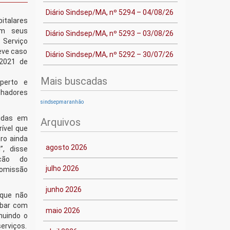
Diário Sindsep/MA, nº 5294 – 04/08/26
italares
om seus
Diário Sindsep/MA, nº 5293 – 03/08/26
 Serviço
reve caso
Diário Sindsep/MA, nº 5292 – 30/07/26
2021 de
Mais buscadas
perto e
alhadores
sindsepmaranhão
idas em
Arquivos
ível que
ro ainda
agosto 2026
”, disse
ação do
julho 2026
Comissão
junho 2026
 que não
abar com
maio 2026
nuindo o
erviços.