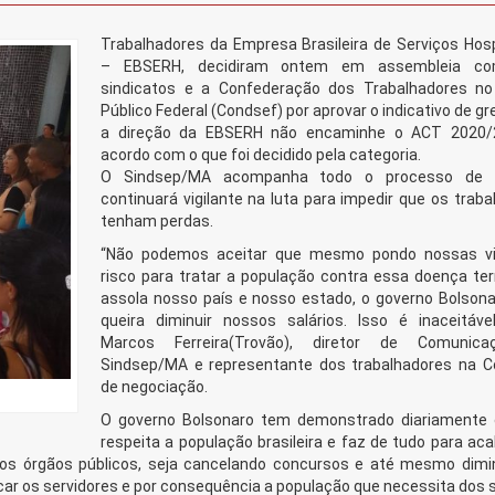
Trabalhadores da Empresa Brasileira de Serviços Hosp
– EBSERH, decidiram ontem em assembleia c
sindicatos e a Confederação dos Trabalhadores no
Público Federal (Condsef) por aprovar o indicativo de g
a direção da EBSERH não encaminhe o ACT 2020/
acordo com o que foi decidido pela categoria.
O Sindsep/MA acompanha todo o processo de 
continuará vigilante na luta para impedir que os trab
tenham perdas.
“Não podemos aceitar que mesmo pondo nossas v
risco para tratar a população contra essa doença terr
assola nosso país e nosso estado, o governo Bolsona
queira diminuir nossos salários. Isso é inaceitável
Marcos Ferreira(Trovão), diretor de Comunic
Sindsep/MA e representante dos trabalhadores na 
de negociação.
O governo Bolsonaro tem demonstrado diariamente
respeita a população brasileira e faz de tudo para ac
e os órgãos públicos, seja cancelando concursos e até mesmo dimi
icar os servidores e por consequência a população que necessita dos s