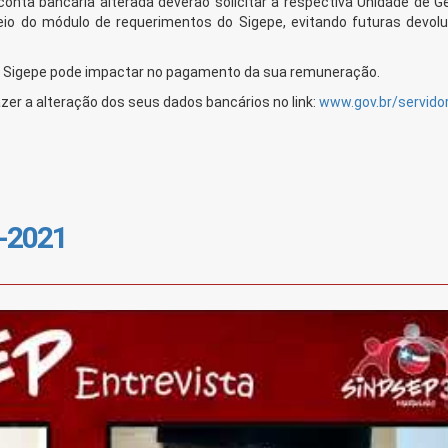
onta bancária alterada deverão solicitar à respectiva Unidade de G
eio do módulo de requerimentos do Sigepe, evitando futuras devol
o Sigepe pode impactar no pagamento da sua remuneração.
er a alteração dos seus dados bancários no link:
www.gov.br/servido
-2021