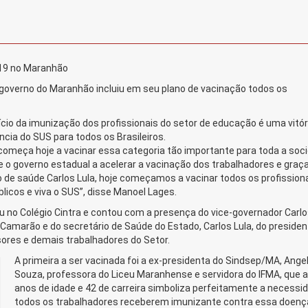
 19 no Maranhão
 governo do Maranhão incluiu em seu plano de vacinação todos os
cio da imunização dos profissionais do setor de educação é uma vitór
cia do SUS para todos os Brasileiros.
omeça hoje a vacinar essa categoria tão importante para toda a soc
 o governo estadual a acelerar a vacinação dos trabalhadores e graç
io de saúde Carlos Lula, hoje começamos a vacinar todos os profission
licos e viva o SUS”, disse Manoel Lages.
u no Colégio Cintra e contou com a presença do vice-governador Carl
 Camarão e do secretário de Saúde do Estado, Carlos Lula, do presiden
ores e demais trabalhadores do Setor.
A primeira a ser vacinada foi a ex-presidenta do Sindsep/MA, Ange
Souza, professora do Liceu Maranhense e servidora do IFMA, que 
anos de idade e 42 de carreira simboliza perfeitamente a necessi
todos os trabalhadores receberem imunizante contra essa doenç