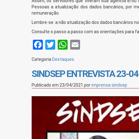
Assim, os servidores que tiveram sua agencia e/ou c
Pessoas a atualização dos dados bancários, por m
remuneração.
Lembre-se: a não atualização dos dados bancários n
Consulte o passo a passo com as orientações para faz
Facebook
Twitter
WhatsApp
Email
Categoria
Destaques
SINDSEP ENTREVISTA 23-04
Publicado em
23/04/2021
por
imprensa sindsep