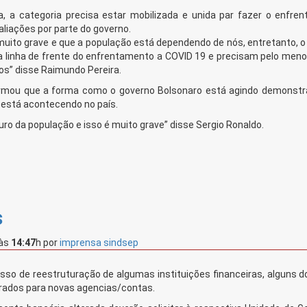
, a categoria precisa estar mobilizada e unida par fazer o enfre
liações por parte do governo.
muito grave e que a população está dependendo de nós, entretanto, o
a linha de frente do enfrentamento a COVID 19 e precisam pelo men
os” disse Raimundo Pereira.
firmou que a forma como o governo Bolsonaro está agindo demonstra
 está acontecendo no país.
o da população e isso é muito grave” disse Sergio Ronaldo.
s
às
14:47
h
por
imprensa sindsep
o de reestruturação de algumas instituições financeiras, alguns do
rados para novas agencias/contas.