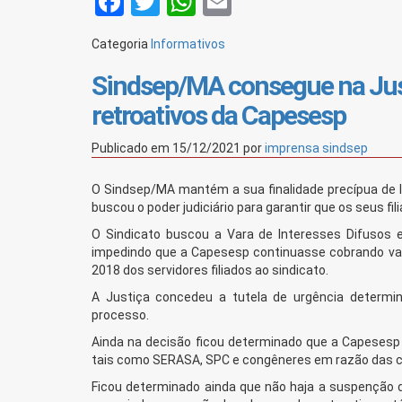
Facebook
Twitter
WhatsApp
Email
Categoria
Informativos
Sindsep/MA consegue na Just
retroativos da Capesesp
Publicado em
15/12/2021
por
imprensa sindsep
O Sindsep/MA mantém a sua finalidade precípua de lu
buscou o poder judiciário para garantir que os seus f
O Sindicato buscou a Vara de Interesses Difusos 
impedindo que a Capesesp continuasse cobrando val
2018 dos servidores filiados ao sindicato.
A Justiça concedeu a tutela de urgência determi
processo.
Ainda na decisão ficou determinado que a Capesesp
tais como SERASA, SPC e congêneres em razão das 
Ficou determinado ainda que não haja a suspenção d