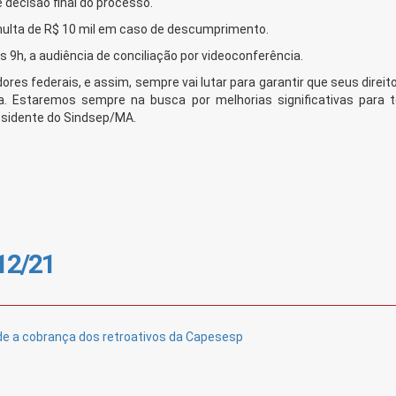
decisão final do processo.
 multa de R$ 10 mil em caso de descumprimento.
s 9h, a audiência de conciliação por videoconferência.
res federais, e assim, sempre vai lutar para garantir que seus direi
ta. Estaremos sempre na busca por melhorias significativas para 
esidente do Sindsep/MA.
/12/21
e a cobrança dos retroativos da Capesesp