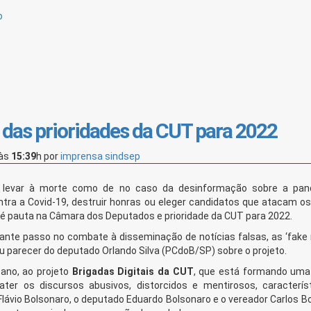
o
das prioridades da CUT para 2022
às
15:39
h
por
imprensa sindsep
levar à morte como de no caso da desinformação sobre a pan
a a Covid-19, destruir honras ou eleger candidatos que atacam os 
s, é pauta na Câmara dos Deputados e prioridade da CUT para 2022.
te passo no combate à disseminação de notícias falsas, as ‘fake 
u parecer do deputado Orlando Silva (PCdoB/SP) sobre o projeto.
 ano, ao projeto
Brigadas Digitais da CUT
, que está formando uma
ter os discursos abusivos, distorcidos e mentirosos, caracterís
 Flávio Bolsonaro, o deputado Eduardo Bolsonaro e o vereador Carlos B