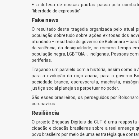
E a defesa de nossas pautas passa pelo combate
“liberdade de expressão”.
Fake news
O resultado desta tragédia organizada pelo atual 
população sobretudo sobre ações exitosas dos advers
afundado – resultado do governo de Bolsonaro – bast
da violência, da desigualdade, ao mesmo tempo e
população negra, LGBTQIA+, indígenas, Pessoas com d
periferias.
Traçando um paralelo com a história, assim como a 
para a evolução da raça ariana, para o governo B
sociedade branca, escravocrata, machista, misógi
justiça social planeja se perpetuar no poder.
São esses brasileiros, os perseguidos por Bolsonar
coronavírus.
Resiliência
O projeto Brigadas Digitais da CUT é uma resposta à
cidadão e cidadãs brasileiras sobre a real ameaça q
povo brasileiro por meio de uma estratégia que contar