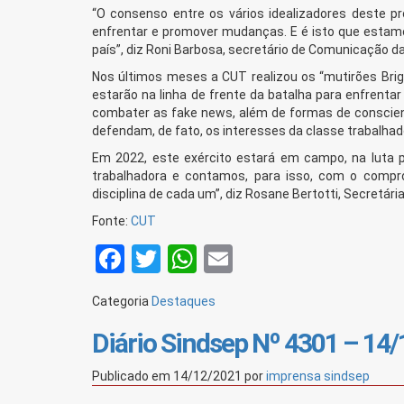
“O consenso entre os vários idealizadores deste 
enfrentar e promover mudanças. E é isto que estamo
país”, diz Roni Barbosa, secretário de Comunicação d
Nos últimos meses a CUT realizou os “mutirões Brig
estarão na linha de frente da batalha para enfrenta
combater as fake news, além de formas de conscien
defendam, de fato, os interesses da classe trabalhad
Em 2022, este exército estará em campo, na luta 
trabalhadora e contamos, para isso, com o compr
disciplina de cada um”, diz Rosane Bertotti, Secretár
Fonte:
CUT
Facebook
Twitter
WhatsApp
Email
Categoria
Destaques
Diário Sindsep Nº 4301 – 14
Publicado em
14/12/2021
por
imprensa sindsep