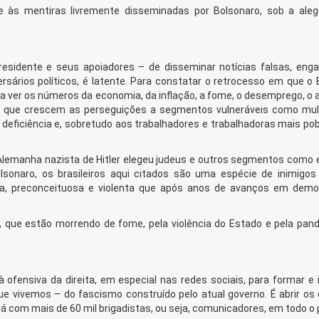
 às mentiras livremente disseminadas por Bolsonaro, sob a ale
presidente e seus apoiadores – de disseminar notícias falsas, eng
ários políticos, é latente. Para constatar o retrocesso em que o Br
a ver os números da economia, da inflação, a fome, o desemprego, o
m que crescem as perseguições a segmentos vulneráveis como mul
eficiência e, sobretudo aos trabalhadores e trabalhadoras mais pob
Alemanha nazista de Hitler elegeu judeus e outros segmentos como 
olsonaro, os brasileiros aqui citados são uma espécie de inimigo
na, preconceituosa e violenta que após anos de avanços em demo
o, que estão morrendo de fome, pela violência do Estado e pela pan
 ofensiva da direita, em especial nas redes sociais, para formar e 
ue vivemos – do fascismo construído pelo atual governo. É abrir os 
á com mais de 60 mil brigadistas, ou seja, comunicadores, em todo o 