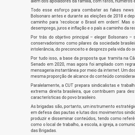
além dos apoiadores da família, com fatos, números
Todo esse esforço para combater as fakes news 
Bolsonaro antes e durante as eleições de 2018 e depoi
caminho para ‘recolocar o Brasil em ordem’. Mas o
desemprego, juros e inflação e o país a caminho da r
Por trás do objetivo principal – eleger Bolsonaro 
conservadorismo como pilares da sociedade brasileir
intolerância, do preconceito e desprezo pela vida do o
Por tudo isso, a base da proposta que tramita na Câ
Senado em 2020, mas agora foi ampliado com regras
mensageria instantânea por meio da internet. Um dos
mesma proporção de alcance do conteúdo considerad
Paralelamente, a CUT prepara sindicalistas e trabal
extrema direita brasileira, que contribuem para de
características do povo brasileiro.
As brigadas são, portanto, um instrumento estratégi
em defesa das pautas e lutas dos movimentos sindical
produzir e disseminar conteúdos, tendo como referênc
como o local de trabalho, a escola, a igreja, a comunid
das Brigadas.