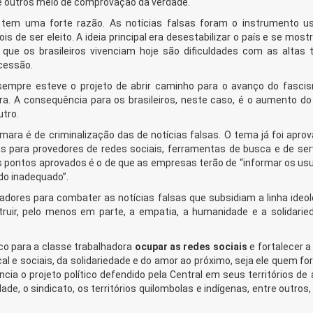
 e outros meio de comprovação da verdade.
tem uma forte razão. As notícias falsas foram o instrumento u
s de ser eleito. A ideia principal era desestabilizar o país e se mos
 que os brasileiros vivenciam hoje são dificuldades com as altas 
ecessão.
– sempre esteve o projeto de abrir caminho para o avanço do fasci
a. A consequência para os brasileiros, neste caso, é o aumento do 
utro.
mara é de criminalização das de notícias falsas. O tema já foi apro
 para provedores de redes sociais, ferramentas de busca e de ser
 pontos aprovados é o de que as empresas terão de “informar os usu
o inadequado”.
hadores para combater as notícias falsas que subsidiam a linha ideo
struir, pelo menos em parte, a empatia, a humanidade e a solidarie
co para a classe trabalhadora
ocupar as redes sociais
e fortalecer a
 e sociais, da solidariedade e do amor ao próximo, seja ele quem for
ia o projeto político defendido pela Central em seus territórios de
ade, o sindicato, os territórios quilombolas e indígenas, entre outros,