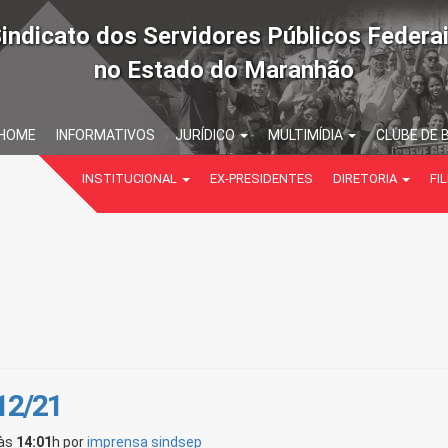
indicato dos Servidores Públicos Federa
no Estado do Maranhão
HOME
INFORMATIVOS
JURÍDICO
MULTIMÍDIA
CLUBE DE 
INSTITUCIONAL
EX-PRESIDENTES
DIRETORIA
FIL
/12/21
às
14:01
h
por
imprensa sindsep