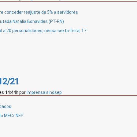
e conceder reajuste de 5% a servidores
putada Natália Bonavides (PT-RN)
l a 20 personalidades, nessa sexta-feira, 17
/12/21
às
14:44
h
por
imprensa sindsep
idados
elo MEC/INEP