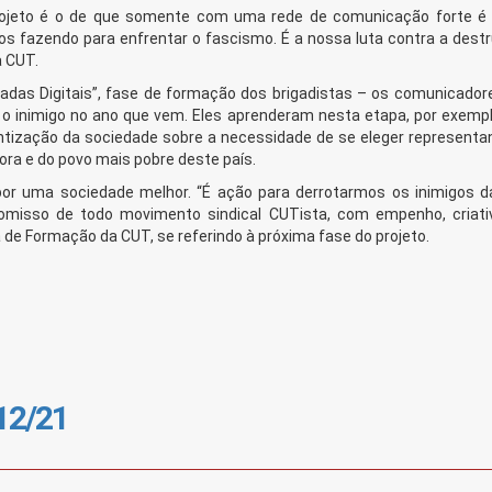
projeto é o de que somente com uma rede de comunicação forte é 
s fazendo para enfrentar o fascismo. É a nossa luta contra a destr
a CUT.
adas Digitais”, fase de formação dos brigadistas – os comunicador
r o inimigo no ano que vem. Eles aprenderam nesta etapa, por exemp
tização da sociedade sobre a necessidade de se eleger representa
ora e do povo mais pobre deste país.
por uma sociedade melhor. “É ação para derrotarmos os inimigos d
omisso de todo movimento sindical CUTista, com empenho, criati
ia de Formação da CUT, se referindo à próxima fase do projeto.
/12/21