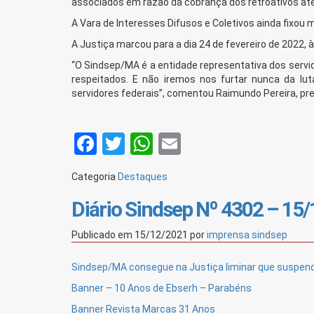
associados em razão da cobrança dos retroativos até 
A Vara de Interesses Difusos e Coletivos ainda fixou
A Justiça marcou para a dia 24 de fevereiro de 2022, à
“O Sindsep/MA é a entidade representativa dos servido
respeitados. E não iremos nos furtar nunca da lu
servidores federais”, comentou Raimundo Pereira, pr
Facebook
Twitter
WhatsApp
Email
Categoria
Destaques
Diário Sindsep Nº 4302 – 15
Publicado em
15/12/2021
por
imprensa sindsep
Sindsep/MA consegue na Justiça liminar que suspend
Banner – 10 Anos de Ebserh – Parabéns
Banner Revista Marcas 31 Anos