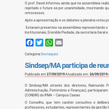
O prof. David informou ainda que na assembleia real
rejeitado o future-se por unanimidade, mostrando qu
retrocessos.
Após a apresentação e os debates a plenária votou po
Estavam presentes na assembleia representando o Si
Institucionais, Erionilde Piedade, da secretaria Geral 
Facebook
Twitter
WhatsApp
Email
Categoria
Destaques
Sindsep/MA participa de reu
Publicado em
27/09/2019
Atualizado em:
26/09/2019
O Sindsep/MA através dos diretores, Raimundo Pe
Administração, Patrimônio e Finanças), participaram 
(CONDIR) do IFMA – Campus Caxias.
O Conselho, que tem caráter consultivo e deliber
professores, estudantes, representantes da gestão loc