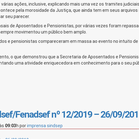
rias ações, inclusive, explicando mais uma vez os tramites judiciais
contece pela morosidade da Justiça, que ainda tem em seus arquivos
ar seu parecer.
ais de Aposentados e Pensionistas, por várias vezes foram repass
a sempre movimentou um público bem amplo.
tados e pensionistas compareceram em massa ao evento no intuito de
vento, o que demonstrou que a Secretaria de Aposentados e Pensioni
ntando uma atividade enriquecedora em conhecimento para o seu púb
ef/Fenadsef nº 12/2019 – 26/09/20
às
09:03
h
por
imprensa sindsep