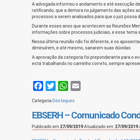
A advogada informou o andamento e até execução de vá
ratificando, que a demora no julgamento das ações a
processos a serem analisados para que o juiz possa d
Durante esses anos que acontecem as Reuniões Mens
informações sobre processos judiciais, e esse tem
Nessa última reunião não foi diferente, e os aposen
diminuírem, e até mesmo, sanarem suas dúvidas.
A aprovação da categoria foi preponderante para o e
está trabalhando no caminho correto, sempre aprese
Facebook
Twitter
WhatsApp
Email
Categoria
Destaques
EBSERH – Comunicado Conds
Publicado em
27/09/2019
Atualizado em:
27/09/2019