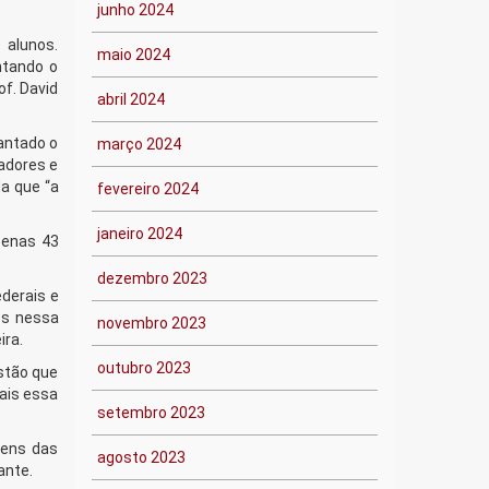
junho 2024
 alunos.
maio 2024
ntando o
of. David
abril 2024
antado o
março 2024
hadores e
da que “a
fevereiro 2024
janeiro 2024
penas 43
dezembro 2023
ederais e
os nessa
novembro 2023
ira.
outubro 2023
stão que
mais essa
setembro 2023
vens das
agosto 2023
ante.