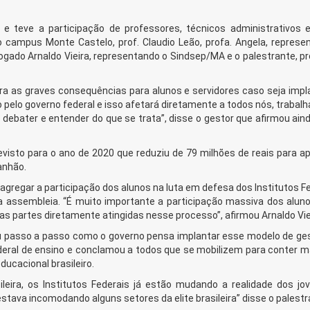
 e teve a participação de professores, técnicos administrativos e
o campus Monte Castelo, prof. Claudio Leão, profa. Angela, represe
ogado Arnaldo Vieira, representando o Sindsep/MA e o palestrante, pr
ra as graves consequências para alunos e servidores caso seja impl
 pelo governo federal e isso afetará diretamente a todos nós, trabal
 debater e entender do que se trata”, disse o gestor que afirmou ain
visto para o ano de 2020 que reduziu de 79 milhões de reais para a
anhão.
agregar a participação dos alunos na luta em defesa dos Institutos F
a assembleia. “É muito importante a participação massiva dos alun
as partes diretamente atingidas nesse processo”, afirmou Arnaldo Vie
ou passo a passo como o governo pensa implantar esse modelo de ge
federal de ensino e conclamou a todos que se mobilizem para conter 
ducacional brasileiro.
eira, os Institutos Federais já estão mudando a realidade dos jo
estava incomodando alguns setores da elite brasileira” disse o palestr