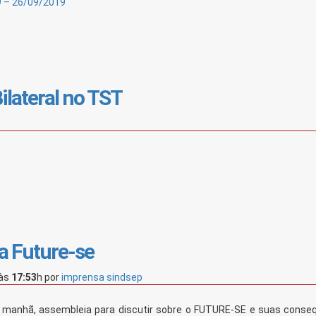
 – 26/09/2019
lateral no TST
a Future-se
às
17:53
h
por
imprensa sindsep
a manhã, assembleia para discutir sobre o FUTURE-SE e suas conse