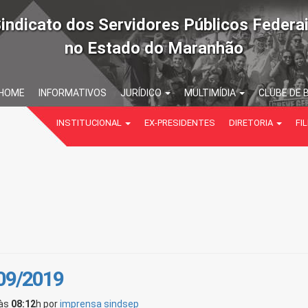
indicato dos Servidores Públicos Federa
no Estado do Maranhão
HOME
INFORMATIVOS
JURÍDICO
MULTIMÍDIA
CLUBE DE 
INSTITUCIONAL
EX-PRESIDENTES
DIRETORIA
FIL
/09/2019
às
08:12
h
por
imprensa sindsep