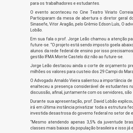
para os trabalhadores e estudantes.
O evento aconteceu no Cine Teatro Viriato Correia
Participaram da mesa de abertura o diretor geral d
Sinasefe, Vitor Aragão, pelo Grêmio Edson Luís, O adv
Lobão.
Em sua fala o prof. Jorge Leão chamou a atenção pa
future-se. “O projeto está sendo imposto goela abaixo
alunos da rede federal de ensino por isso precisamos
gestão IFMA Monte Castelo diz não ao future-se.
Jorge Leão destacou ainda o corte de orçamento pre
milhões os valores para custeio dos 29 Campi do Mar
O Advogado Arnaldo Vieira salientou a importância de 
enalteceu a presença considerável de estudantes n
discussão, afinal, juntamente com os servidores, são 
Durante sua apresentação, prof. David Lobão explic
irá em última instância privatizar toda a estrutura 
investida desastrosa do governo federal no setor de e
“Mesmo atendendo apenas 3,5% da juventude brasil
classes mais baixas da população brasileira e isso já 