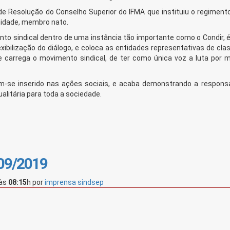
de Resolução do Conselho Superior do IFMA que instituiu o regimento
unidade, membro nato.
ento sindical dentro de uma instância tão importante como o Condir,
xibilização do diálogo, e coloca as entidades representativas de cl
carrega o movimento sindical, de ter como única voz a luta por m
se inserido nas ações sociais, e acaba demonstrando a responsa
alitária para toda a sociedade.
/09/2019
às
08:15
h
por
imprensa sindsep