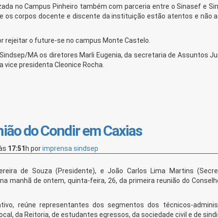
izada no Campus Pinheiro também com parceria entre o Sinasef e Sin
e os corpos docente e discente da instituição estão atentos e não a
r rejeitar o future-se no campus Monte Castelo.
ndsep/MA os diretores Marli Eugenia, da secretaria de Assuntos Jur
e a vice presidenta Cleonice Rocha.
nião do Condir em Caxias
às
17:51
h
por
imprensa sindsep
reira de Souza (Presidente), e João Carlos Lima Martins (Secre
na manhã de ontem, quinta-feira, 26, da primeira reunião do Conselh
ativo, reúne representantes dos segmentos dos técnicos-administ
al, da Reitoria, de estudantes egressos, da sociedade civil e de sind