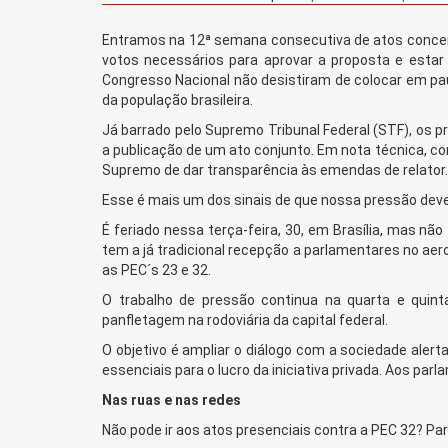
Entramos na 12ª semana consecutiva de atos concent
votos necessários para aprovar a proposta e esta
Congresso Nacional não desistiram de colocar em paut
da população brasileira.
Já barrado pelo Supremo Tribunal Federal (STF), os
a publicação de um ato conjunto. Em nota técnica, co
Supremo de dar transparência às emendas de relator.
Esse é mais um dos sinais de que nossa pressão deve
É feriado nessa terça-feira, 30, em Brasília, mas nã
tem a já tradicional recepção a parlamentares no aero
as PEC´s 23 e 32.
O trabalho de pressão continua na quarta e qui
panfletagem na rodoviária da capital federal.
O objetivo é ampliar o diálogo com a sociedade aler
essenciais para o lucro da iniciativa privada. Aos pa
Nas ruas e nas redes
Não pode ir aos atos presenciais contra a PEC 32? Par