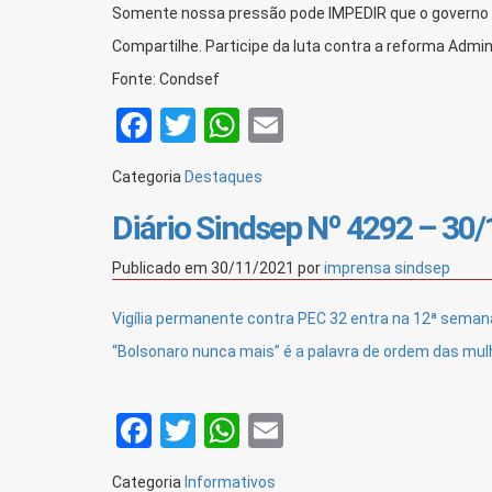
Somente nossa pressão pode IMPEDIR que o governo 
Compartilhe. Participe da luta contra a reforma Admin
Fonte: Condsef
Facebook
Twitter
WhatsApp
Email
Categoria
Destaques
Diário Sindsep Nº 4292 – 30
Publicado em
30/11/2021
por
imprensa sindsep
Vigília permanente contra PEC 32 entra na 12ª seman
“Bolsonaro nunca mais” é a palavra de ordem das mul
Facebook
Twitter
WhatsApp
Email
Categoria
Informativos