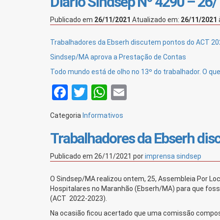
Diário Sindsep Nº 4290 – 26
Publicado em
26/11/2021
Atualizado em:
26/11/2021
Trabalhadores da Ebserh discutem pontos do ACT 2
Sindsep/MA aprova a Prestação de Contas
Todo mundo está de olho no 13º do trabalhador. O que 
Facebook
Twitter
WhatsApp
Email
Categoria
Informativos
Trabalhadores da Ebserh di
Publicado em
26/11/2021
por
imprensa sindsep
O Sindsep/MA realizou ontem, 25, Assembleia Por Loc
Hospitalares no Maranhão (Ebserh/MA) para que foss
(ACT 2022-2023).
Na ocasião ficou acertado que uma comissão compost