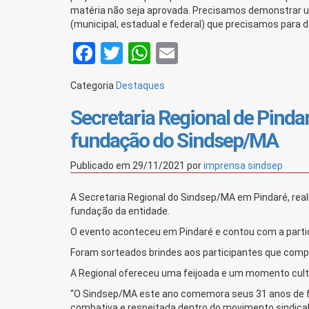
matéria não seja aprovada. Precisamos demonstrar un
(municipal, estadual e federal) que precisamos para 
Facebook
Twitter
WhatsApp
Email
Categoria
Destaques
Secretaria Regional de Pinda
fundação do Sindsep/MA
Publicado em
29/11/2021
por
imprensa sindsep
A Secretaria Regional do Sindsep/MA em Pindaré, real
fundação da entidade.
O evento aconteceu em Pindaré e contou com a partic
Foram sorteados brindes aos participantes que co
A Regional ofereceu uma feijoada e um momento cultu
“O Sindsep/MA este ano comemora seus 31 anos de fu
combativa e respeitada dentro do movimento sindica