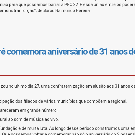
ião para que possamos barrar a PEC 32. É essa união entre os poder
demonstrar forças”, declarou Raimundo Pereira.
ré comemora aniversário de 31 anos d
izou no último dia 27, uma confraternização em alusão aos 31 anos d
ipação dos filiados de vários municípios que compõem a regional.
mpareceram em grande número.
ral ao som de música ao vivo.
ndação e de muita luta. Ao longo desse período construímos uma e
l. Que possamos voltar a comemorar não só o aniversário do Sindsep