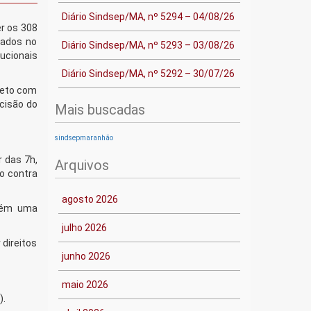
Diário Sindsep/MA, nº 5294 – 04/08/26
r os 308
iados no
Diário Sindsep/MA, nº 5293 – 03/08/26
tucionais
Diário Sindsep/MA, nº 5292 – 30/07/26
reto com
ecisão do
Mais buscadas
sindsepmaranhão
r das 7h,
Arquivos
do contra
agosto 2026
mbém uma
julho 2026
direitos
junho 2026
maio 2026
).