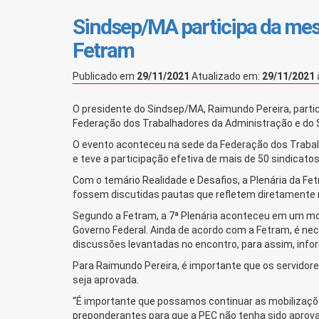
Sindsep/MA participa da mesa
Fetram
Publicado em
29/11/2021
Atualizado em:
29/11/2021
O presidente do Sindsep/MA, Raimundo Pereira, partici
Federação dos Trabalhadores da Administração e do S
O evento aconteceu na sede da Federação dos Trabalh
e teve a participação efetiva de mais de 50 sindicatos
Com o temário Realidade e Desafios, a Plenária da Fe
fossem discutidas pautas que refletem diretamente 
Segundo a Fetram, a 7ª Plenária aconteceu em um m
Governo Federal. Ainda de acordo com a Fetram, é ne
discussões levantadas no encontro, para assim, infor
Para Raimundo Pereira, é importante que os servidor
seja aprovada.
“É importante que possamos continuar as mobilizaç
preponderantes para que a PEC não tenha sido aprov