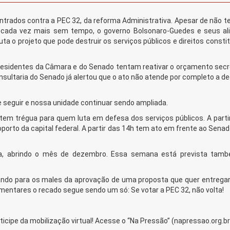
rados contra a PEC 32, da reforma Administrativa. Apesar de não te
r cada vez mais sem tempo, o governo Bolsonaro-Guedes e seus al
a o projeto que pode destruir os serviços públicos e direitos consti
 presidentes da Câmara e do Senado tentam reativar o orçamento sec
nsultaria do Senado já alertou que o ato não atende por completo a d
 seguir e nossa unidade continuar sendo ampliada.
o tem trégua para quem luta em defesa dos serviços públicos. A parti
porto da capital federal. A partir das 14h tem ato em frente ao Sena
nta, abrindo o mês de dezembro. Essa semana está prevista ta
tando para os males da aprovação de uma proposta que quer entregar 
rlamentares o recado segue sendo um só: Se votar a PEC 32, não volta!
ticipe da mobilização virtual! Acesse o “Na Pressão” (napressao.org.br