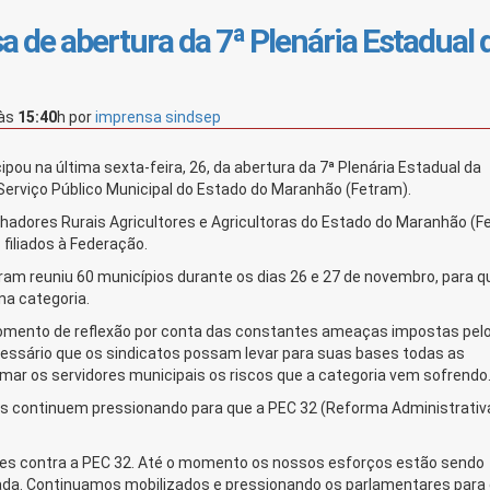
 de abertura da 7ª Plenária Estadual 
às
15:40
h
por
imprensa sindsep
pou na última sexta-feira, 26, da abertura da 7ª Plenária Estadual da
erviço Público Municipal do Estado do Maranhão (Fetram).
adores Rurais Agricultores e Agricultoras do Estado do Maranhão (F
 filiados à Federação.
tram reuniu 60 municípios durante os dias 26 e 27 de novembro, para q
na categoria.
omento de reflexão por conta das constantes ameaças impostas pel
cessário que os sindicatos possam levar para suas bases todas as
mar os servidores municipais os riscos que a categoria vem sofrendo
es continuem pressionando para que a PEC 32 (Reforma Administrativ
ões contra a PEC 32. Até o momento os nossos esforços estão sendo
ada. Continuamos mobilizados e pressionando os parlamentares para 