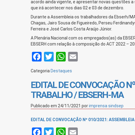
acordo ainda vigente, e apresentar novas questões a
que irá acontecer nos dias 02 e 03 de dezembro.
Durante a Assembleia os trabalhadores da Ebserh/MA e
Chagas, Jairo Sousa de Figueiredo, Perseu Ferdinandy
Ferreira e José Carlos Costa Araújo Júnior.
A Plenária Nacional com os empregados(as) da EBSERH
EBSERH com relação à composição do ACT 2022 – 20
Facebook
Twitter
WhatsApp
Email
Categoria
Destaques
EDITAL DE CONVOCAÇÃO Nº 
TRABALHO / EBSERH-MA
Publicado em
24/11/2021
por
imprensa sindsep
EDITAL DE CONVOCAÇÃO Nº 010/2021: ASSEMBLEIA
Facebook
Twitter
WhatsApp
Email