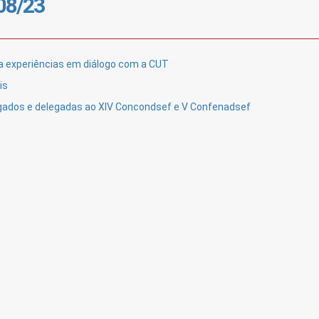
/08/23
oca experiências em diálogo com a CUT
is
egados e delegadas ao XIV Concondsef e V Confenadsef