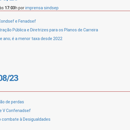
às
17:03
h
por
imprensa sindsep
Condsef e Fenadsef
ção Pública e Diretrizes para os Planos de Carreira
e ano; é a menor taxa desde 2022
/08/23
ção de perdas
 e V Confenadsef
lo combate à Desigualdades