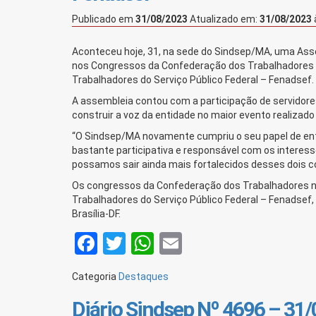
Publicado em
31/08/2023
Atualizado em:
31/08/2023
Aconteceu hoje, 31, na sede do Sindsep/MA, uma Asse
nos Congressos da Confederação dos Trabalhadores n
Trabalhadores do Serviço Público Federal – Fenadsef.
A assembleia contou com a participação de servidores
construir a voz da entidade no maior evento realizad
“O Sindsep/MA novamente cumpriu o seu papel de ent
bastante participativa e responsável com os interess
possamos sair ainda mais fortalecidos desses dois c
Os congressos da Confederação dos Trabalhadores no
Trabalhadores do Serviço Público Federal – Fenadsef,
Brasília-DF.
Facebook
Twitter
WhatsApp
Email
Categoria
Destaques
Diário Sindsep Nº 4696 – 31