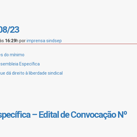
/08/23
às
16:29
h
por
imprensa sindsep
es do mínimo
ssembleia Específica
dá direito à liberdade sindical
pecífica – Edital de Convocação Nº